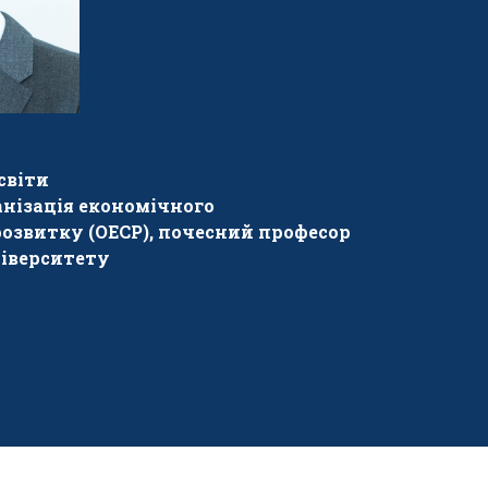
світи
анізація економічного
розвитку (ОЕСР), почесний професор
ніверситету