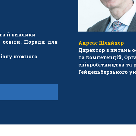
та її виклики
 освіти. Поради для
Адреас Шляйхер
Директор з питань о
ціалу кожного
та компетенцій, Орг
співробітництва та 
Гейдельберзького у