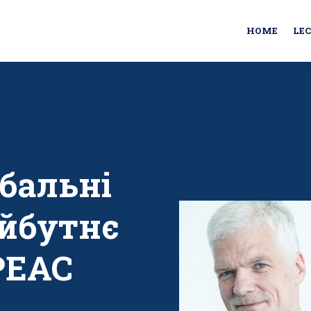
HOME
LE
бальні
айбутнє
РЕАС