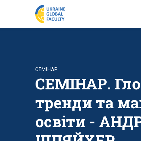
СЕМІНАР
СЕМІНАР. Гло
тренди та м
освіти - АНД
ШЛЯЙХЕР